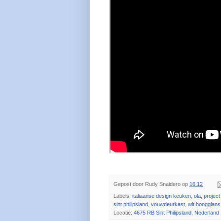
Gepost door
Rudy Snaidero
op
16:12
Labels:
italiaanse design keuken
,
ola
,
project
sint philipsland
,
vouwdeurkast
,
wit hoogglans
Locatie:
4675 RB Sint Philipsland, Nederland