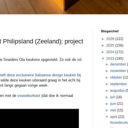
Blogarchief
►
2026
(122)
 Philipsland (Zeeland); project
►
2025
(156)
►
2024
(172)
▼
2023
(195)
nde Snaidero Ola keukens opgesteld. Zo ook de
wit
►
december
►
november
heeft deze exclusieve Italiaanse design keuken bij
►
oktober
(12
k wilde deze keuken uiteraard graag in het echt bij
►
september
lant langs gegaan vorige week.
►
augustus
(
ken met de
vouwdeurkast
(dat doe ik normaal
►
juli
(18)
►
juni
(21)
►
mei
(15)
▼
april
(22)
Vouwdeurkas