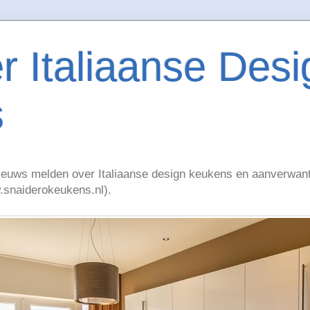
r Italiaanse Desi
s
g nieuws melden over Italiaanse design keukens en aanverwa
.snaiderokeukens.nl).