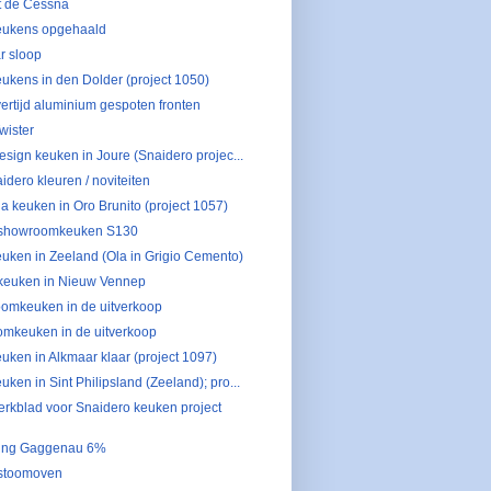
t de Cessna
eukens opgehaald
 sloop
ukens in den Dolder (project 1050)
ertijd aluminium gespoten fronten
wister
design keuken in Joure (Snaidero projec...
dero kleuren / noviteiten
a keuken in Oro Brunito (project 1057)
showroomkeuken S130
uken in Zeeland (Ola in Grigio Cemento)
euken in Nieuw Vennep
omkeuken in de uitverkoop
mkeuken in de uitverkoop
uken in Alkmaar klaar (project 1097)
uken in Sint Philipsland (Zeeland); pro...
erkblad voor Snaidero keuken project
ging Gaggenau 6%
stoomoven