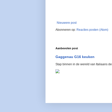
Nieuwere post
Abonneren op:
Reacties posten (Atom)
Aanbevolen post
Gaggenau G16 keuken
Stap binnen in de wereld van Italiaans 