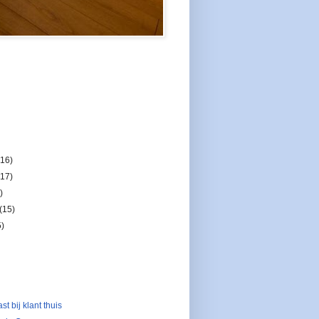
(16)
(17)
)
(15)
5)
t bij klant thuis