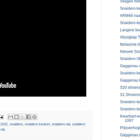
Vliegen me
Snaidero k
ARM46 naar
Snaidero ke
Langere lev
Afzuigkap T
Italiaanse 
Nieuwe Snai
Snaidero Ol
Gaggenau 
Snaidero ke
Gaggenau k
S20 showro
S1 Showroo
Snaidero ke
Snaidero ke
Kwartsiet w
1097
 1031
,
snaidero
,
snaidero keuken
,
snaidero ola
,
snaidero
Prijsverho
 ola
Gaggenau 